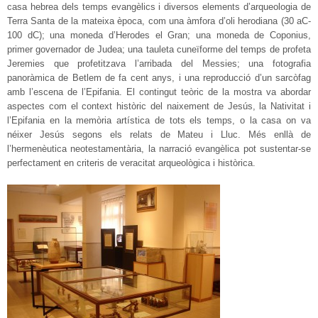
casa hebrea dels temps evangèlics i diversos elements d’arqueologia de
Terra Santa de la mateixa època, com una àmfora d’oli herodiana (30 aC-
100 dC); una moneda d’Herodes el Gran; una moneda de Coponius,
primer governador de Judea; una tauleta cuneïforme del temps de profeta
Jeremies que profetitzava l’arribada del Messies; una fotografia
panoràmica de Betlem de fa cent anys, i una reproducció d’un sarcòfag
amb l’escena de l’Epifania. El contingut teòric de la mostra va abordar
aspectes com el context històric del naixement de Jesús, la Nativitat i
l’Epifania en la memòria artística de tots els temps, o la casa on va
néixer Jesús segons els relats de Mateu i Lluc. Més enllà de
l’hermenèutica neotestamentària, la narració evangèlica pot sustentar-se
perfectament en criteris de veracitat arqueològica i històrica.